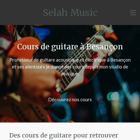
Passer
Selah Music
au
contenu
principal
Cours de guitare à Besançon
Professeur de guitare acoustique et électrique à Besançon
et ses alentours je donne des cours depuis mon studio de
musique.
Découvrez nos cours
Des cours de guitare pour retrouver